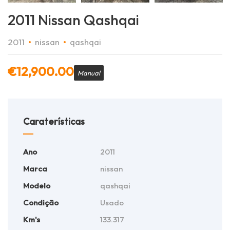
2011 Nissan Qashqai
2011
nissan
qashqai
€
12,900.00
Manual
Caraterísticas
Ano
2011
Marca
nissan
Modelo
qashqai
Condição
Usado
Km's
133.317