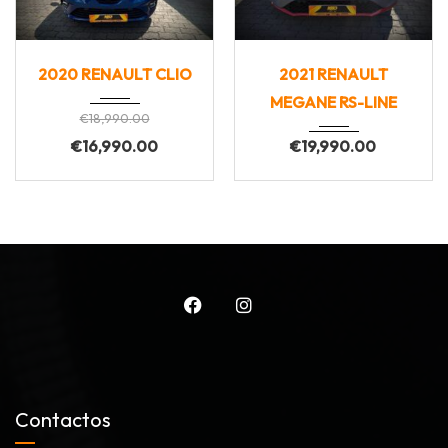
2020
Manua...
2021
Manua...
2020 RENAULT CLIO
2021 RENAULT
154000
110000
MEGANE RS-LINE
€
18,990.00
€
16,990.00
€
19,990.00
Contactos