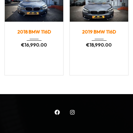
2018
Manua...
2019
Manua...
2018 BMW 116D
2019 BMW 116D
138000
87900
€
16,990.00
€
18,990.00