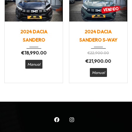
2024
Manua...
2024
Manua...
2024 DACIA
2024 DACIA
17545
19750
SANDERO
SANDERO S-WAY
€
18,990.00
€
22,900.00
€
21,900.00
Manual
Manual