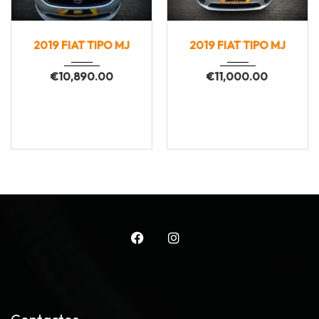
2019
Manua...
2019
Manua...
2019 FIAT TIPO MJ
2019 FIAT TIPO MJ
144300
184912
€
10,890.00
€
11,000.00