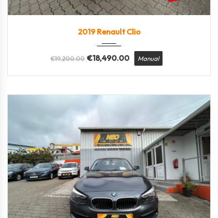
2019
Manua...
53.000
2019 Renault Clio
€
18,490.00
€
19,200.00
Manual