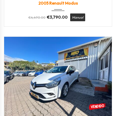
2005 Renault Modus
€
3,790.00
€
4,490.00
Manual