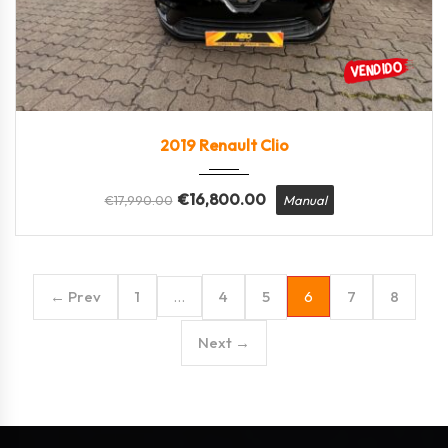
2019
Manua...
75800
2019 Renault Clio
€
16,800.00
€
17,990.00
Manual
← Prev
1
4
5
7
8
…
6
Next →