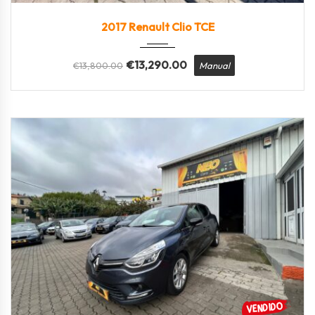
2017
Manua...
89600
2017 Renault Clio TCE
€
13,290.00
€
13,800.00
Manual