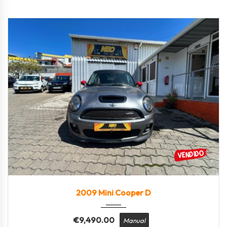
2009
Manua...
200.830
2009 Mini Cooper D
€
9,490.00
Manual