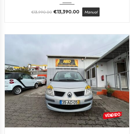
€
13,390.00
€
13,990.00
Manual
2005
Manua...
138300