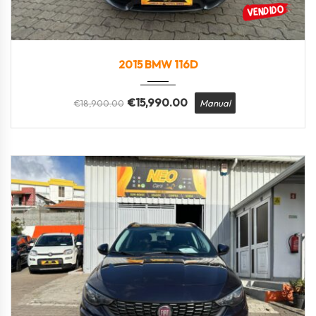
2015
Manua...
168.000
2015 BMW 116D
€
15,990.00
€
18,900.00
Manual