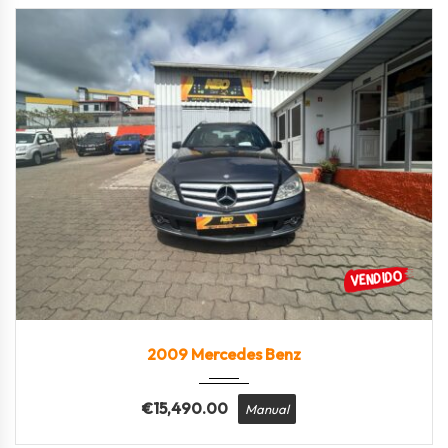
2009
Manua...
175600
2009 Mercedes Benz
€
15,490.00
Manual