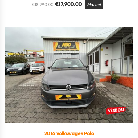
€
17,900.00
€
18,990.00
Manual
2016
Manua...
129350
2016 Volkswagen Polo