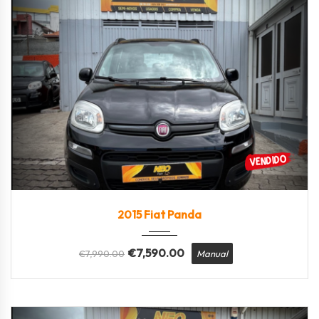
2015
Manua...
88000
2015 Fiat Panda
€
7,590.00
€
7,990.00
Manual