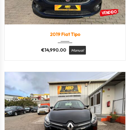
2019
Manua...
106000
2019 Fiat Tipo
€
14,990.00
Manual