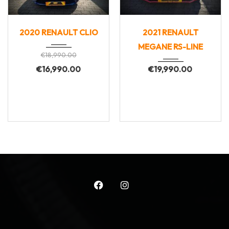
2020
Manua...
2021
Manua...
2020 RENAULT CLIO
2021 RENAULT
154000
110000
MEGANE RS-LINE
€
18,990.00
€
16,990.00
€
19,990.00